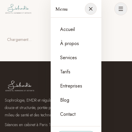
Menu
Accueil
Chargement…
À propos
Services
Tarifs
Entreprises
Blog
Sophrologie, EMDR et régulation du stress, une approche
douce et structurée, portée par une expérience concrète en
Contact
milieu de santé et des techniques d’apaisement efficaces.
Séances en cabinet à Paris 15 ou en visioconférence.