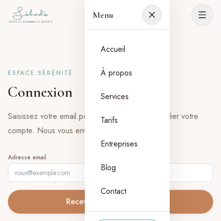
Menu
Accueil
À propos
ESPACE SÉRÉNITÉ
Connexion
Services
Saisissez votre email pour vous connecter ou créer votre
Tarifs
compte. Nous vous envoyons un lien sécurisé.
Entreprises
Adresse email
Blog
Contact
Recevoir le lien magique